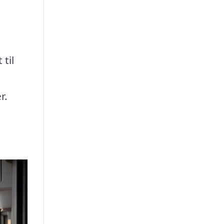
til
g
r.