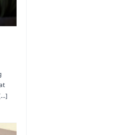
g
at
[…]