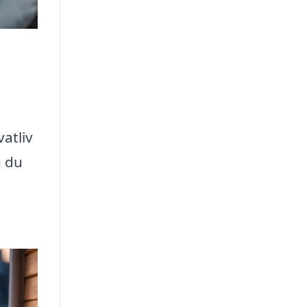
atliv
n du