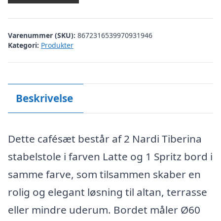
var:
er:
kr. 2.397,00.
kr. 1.799,00.
Varenummer (SKU):
8672316539970931946
Kategori:
Produkter
Beskrivelse
Dette cafésæt består af 2 Nardi Tiberina
stabelstole i farven Latte og 1 Spritz bord i
samme farve, som tilsammen skaber en
rolig og elegant løsning til altan, terrasse
eller mindre uderum. Bordet måler Ø60