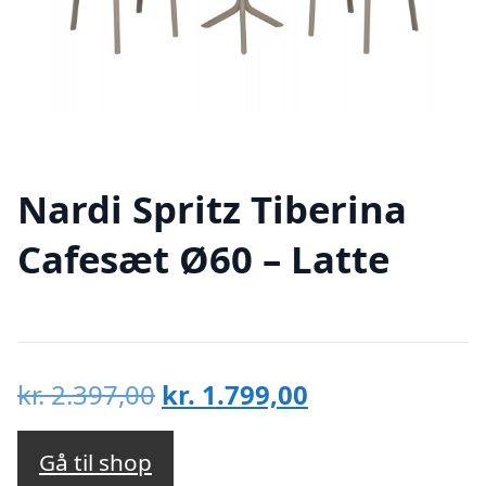
Nardi Spritz Tiberina
Cafesæt Ø60 – Latte
Den
Den
kr.
2.397,00
kr.
1.799,00
oprindelige
aktuelle
pris
pris
Gå til shop