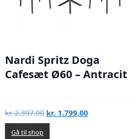
Nardi Spritz Doga
Cafesæt Ø60 – Antracit
Den
Den
kr.
2.397,00
kr.
1.799,00
oprindelige
aktuelle
pris
pris
Gå til shop