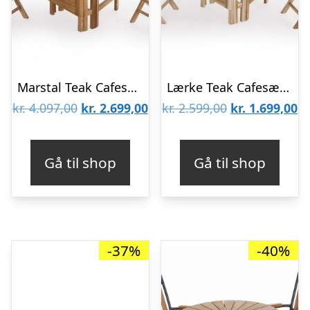
Marstal Teak Cafesæt m/2 Kiel stole
Lærke Teak Cafesæt m/2 Stole – 65×130 cm
Den
Den
Den
D
kr.
4.097,00
kr.
2.699,00
kr.
2.599,00
kr.
1.699,00
oprindelige
aktuelle
oprindelige
ak
pris
pris
pris
pr
Gå til shop
Gå til shop
var:
er:
var:
er
kr. 4.097,00.
kr. 2.699,00.
kr. 2.599,00.
kr
-37%
-40%