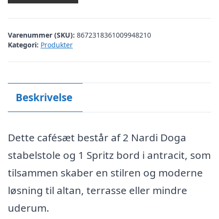
var:
er:
kr. 2.397,00.
kr. 1.799,00.
Varenummer (SKU):
8672318361009948210
Kategori:
Produkter
Beskrivelse
Dette cafésæt består af 2 Nardi Doga
stabelstole og 1 Spritz bord i antracit, som
tilsammen skaber en stilren og moderne
løsning til altan, terrasse eller mindre
uderum.