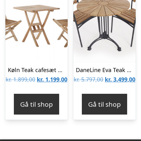
Køln Teak cafesæt – 70×70 cm
DaneLine Eva Teak Cafésæt – Ø70 cm – Grå
Den
Den
Den
D
kr.
1.899,00
kr.
1.199,00
kr.
5.797,00
kr.
3.499,00
oprindelige
aktuelle
oprindelige
ak
pris
pris
pris
pr
Gå til shop
Gå til shop
var:
er:
var:
er
kr. 1.899,00.
kr. 1.199,00.
kr. 5.797,00.
kr